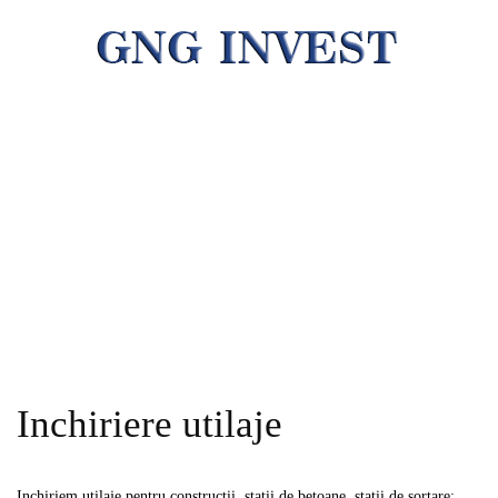
HOME
AGREGATE DE BALASTIERA
TRANSPORT AUTO
INCHIRIERI UTILAJE
CONSULTANTA
CONTACT
Inchiriere utilaje
Inchiriem utilaje pentru constructii, statii de betoane, statii de sortare: